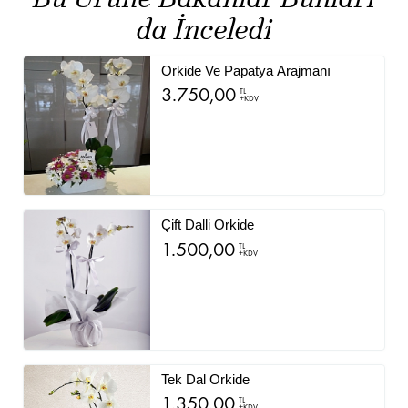
da İnceledi
Orkide Ve Papatya Arajmanı
3.750,00
TL
+KDV
Çift Dalli Orkide
1.500,00
TL
+KDV
Tek Dal Orkide
1.350,00
TL
+KDV