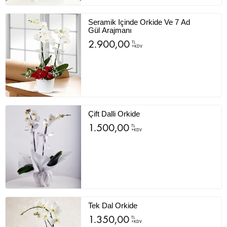
Seramik Içinde Orkide Ve 7 Ad
Gül Arajmanı
2.900,00
TL
+KDV
Çift Dalli Orkide
1.500,00
TL
+KDV
Tek Dal Orkide
1.350,00
TL
+KDV