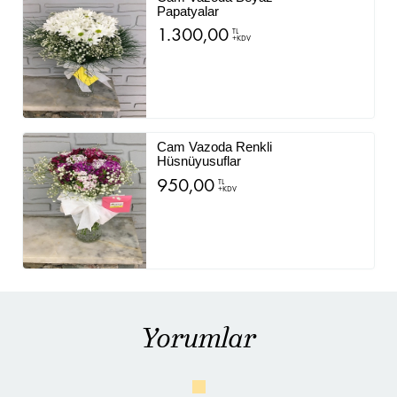
Papatyalar
1.300,00
TL
+KDV
Cam Vazoda Renkli
Hüsnüyusuflar
950,00
TL
+KDV
Yorumlar