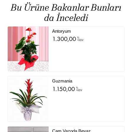
Bu Ürüne Bakanlar Bunları
da İnceledi
Antoryum
1.300,00
TL
+KDV
Guzmania
1.150,00
TL
+KDV
Cam Vazoda Beyaz