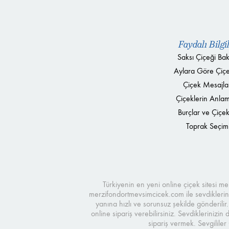
Faydalı Bilgi
Saksı Çiçeği Bak
Aylara Göre Çiçe
Çiçek Mesajla
Çiçeklerin Anlam
Burçlar ve Çiçek
Toprak Seçim
Türkiyenin en yeni online çiçek sitesi 
merzifondortmevsimcicek.com ile sevdikleriniz
yanına hızlı ve sorunsuz şekilde gönderilir
online sipariş verebilirsiniz. Sevdikleriniz
sipariş vermek. Sevgilile