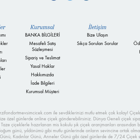
ler
Kurumsal
İletişim
ımı
BANKA BİLGİLERİ
Bize Ulaşın
kler
Mesafeli Satış
Sıkça Sorulan Sorular
Öd
Sözleşmesi
rı
Sipariş ve Teslimat
ları
Yasal Haklar
ler
Hakkımızda
i
İade Bilgileri
Kurumsal Müşteri
merzifondortmevsimcicek.com ile sevdiklerinizi mutlu etmek çok kolay! Çi
e özel günlerde online çiçek gönderebilirsiniz. Dünya Geneli çiçek sipari
. Taze çiçeklerle hazırlanan mis kokulu şık çiçek aranjmanları arasından b
in doğum günü, yıldönümü gibi mutlu günlerinde onların sevincine ortak ol
r Günü, Kadınlar Günü, Anneler Günü gibi özel günlerde de 7/24 Çiçek sipar