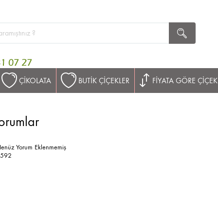
ÇİKOLATA
BUTİK ÇİÇEKLER
FİYATA GÖRE ÇİÇEK
orumlar
enüz Yorum Eklenmemiş
1592