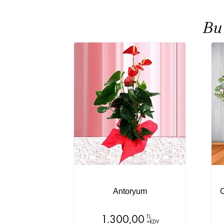
Bu
Antoryum
C
1.300,00
TL
+KDV