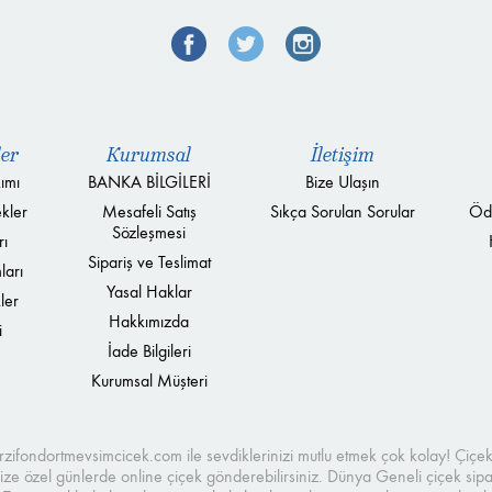
ler
Kurumsal
İletişim
ımı
BANKA BİLGİLERİ
Bize Ulaşın
kler
Mesafeli Satış
Sıkça Sorulan Sorular
Öd
Sözleşmesi
rı
Sipariş ve Teslimat
ları
Yasal Haklar
ler
Hakkımızda
i
İade Bilgileri
Kurumsal Müşteri
merzifondortmevsimcicek.com ile sevdiklerinizi mutlu etmek çok kolay! Çi
e özel günlerde online çiçek gönderebilirsiniz. Dünya Geneli çiçek sipari