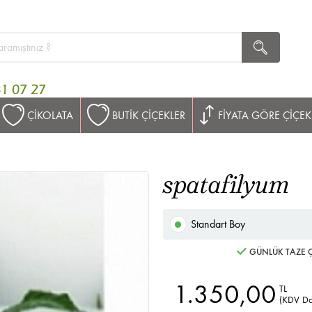
ÇİKOLATA
BUTİK ÇİÇEKLER
FİYATA GÖRE ÇİÇEK
spatafilyum
Standart Boy
GÜNLÜK TAZE Ç
1.350,00
TL
(KDV Da