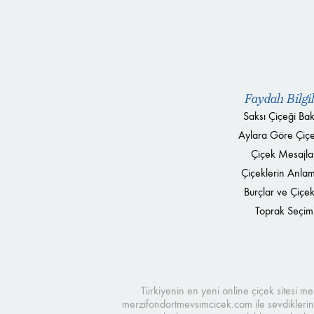
Faydalı Bilgi
Saksı Çiçeği Bak
Aylara Göre Çiçe
Çiçek Mesajla
Çiçeklerin Anlam
Burçlar ve Çiçek
Toprak Seçim
Türkiyenin en yeni online çiçek sitesi 
merzifondortmevsimcicek.com ile sevdikleriniz