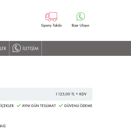
Sipariş Takibi
Bize Ulaşın
LER
İLETİŞİM
1.125,00 TL + KDV
İÇEKLER
AYNI GÜN TESLİMAT
GÜVENLİ ÖDEME
hil)