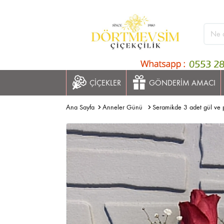
ÇİÇEKLER
GÖNDERİM AMACI
Ana Sayfa
Anneler Günü
Seramikde 3 adet gül ve 