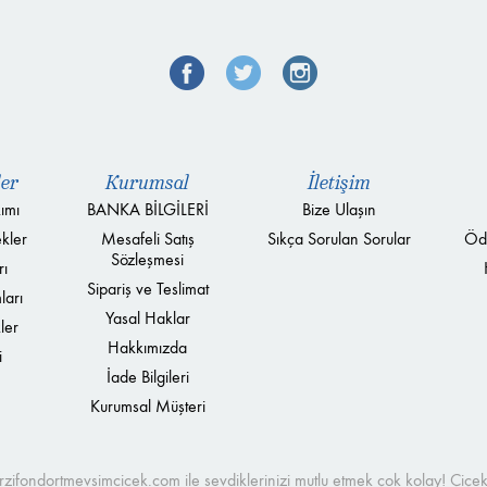
ler
Kurumsal
İletişim
ımı
BANKA BİLGİLERİ
Bize Ulaşın
kler
Mesafeli Satış
Sıkça Sorulan Sorular
Öd
Sözleşmesi
rı
Sipariş ve Teslimat
ları
Yasal Haklar
ler
Hakkımızda
i
İade Bilgileri
Kurumsal Müşteri
merzifondortmevsimcicek.com ile sevdiklerinizi mutlu etmek çok kolay! Çi