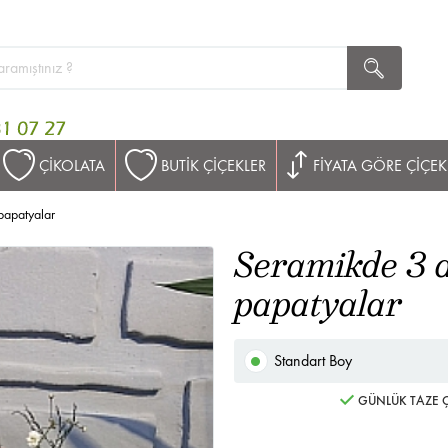
ÇİKOLATA
BUTİK ÇİÇEKLER
FİYATA GÖRE ÇİÇEK
papatyalar
Seramikde 3 a
papatyalar
Standart Boy
GÜNLÜK TAZE Ç