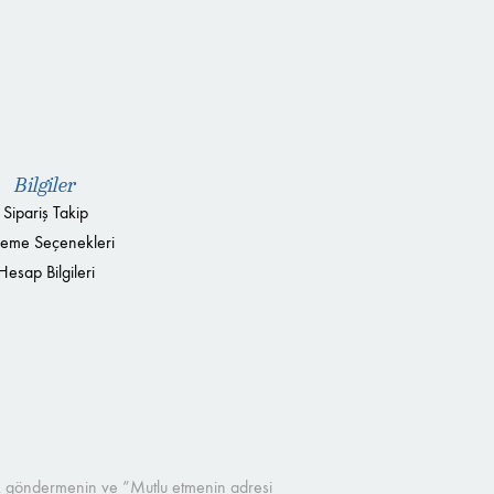
Bilgiler
Sipariş Takip
eme Seçenekleri
Hesap Bilgileri
çek göndermenin ve “Mutlu etmenin adresi