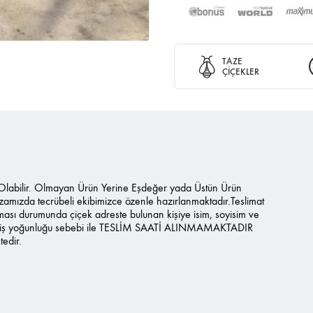
TAZE
ÇİÇEKLER
ı Olabilir. Olmayan Ürün Yerine Eşdeğer yada Üstün Ürün
azamızda tecrübeli ekibimizce özenle hazırlanmaktadır.Teslimat
ması durumunda çiçek adreste bulunan kişiye isim, soyisim ve
 sipariş yoğunluğu sebebi ile TESLİM SAATİ ALINMAMAKTADIR
tedir.