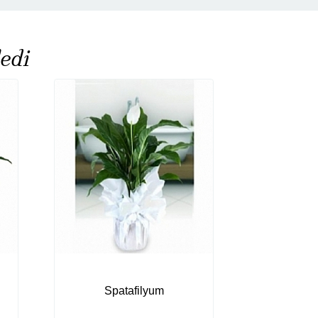
edi
Spatafilyum